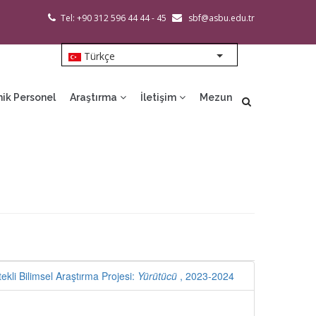
Tel: +90 312 596 44 44 - 45
sbf@asbu.edu.tr
Türkçe
List additional action
ik Personel
Araştırma
İletişim
Mezun