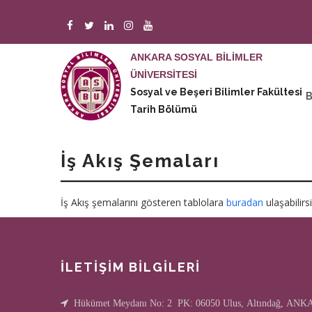
Ana
içeriğe
atla
ANKARA SOSYAL BİLİMLER
ÜNİVERSİTESİ
M
Sosyal ve Beşeri Bilimler Fakültesi
n
Tarih Bölümü
İş Akış Şemaları
İş Akış şemalarını gösteren tablolara
buradan
ulaşabilirsi
İLETİŞİM BİLGİLERİ
Hükümet Meydanı No: 2 PK: 06050 Ulus, Altındağ, AN