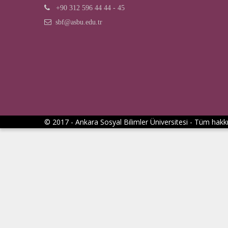
+90 312 596 44 44 - 45
sbf@asbu.edu.tr
© 2017 - Ankara Sosyal Bilimler Üniversitesi - Tüm hakkı 