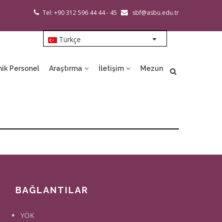
Tel: +90 312 596 44 44 - 45
sbf@asbu.edu.tr
Türkçe
List additional action
ik Personel
Araştırma
İletişim
Mezun
BAĞLANTILAR
YÖK