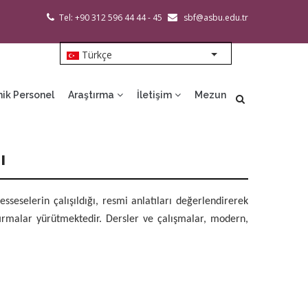
Tel: +90 312 596 44 44 - 45
sbf@asbu.edu.tr
Türkçe
List additional action
ik Personel
Araştırma
İletişim
Mezun
ı
eselerin çalışıldığı, resmi anlatıları değerlendirerek
ştırmalar yürütmektedir. Dersler ve çalışmalar, modern,