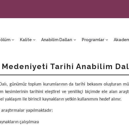
ain
avigation
Bölüm
Kalite
Anabilim Dalları
Programlar
Akadem
Medeniyeti Tarihi Anabilim Dal
lı, günümüz toplum kurumlarının da tarihi bekasını oluşturan müess
lum kesimlerinin tarihini eleştirel ve yenilikçi biçimde ele alan ara
rel yaklaşım ile birincil kaynakların yetkin kullanımını hedef alınır.
k araştırmalar yapılmaktadır:
aynakların çalışılması