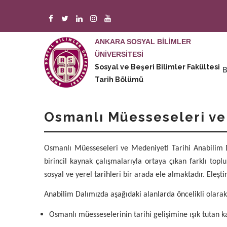
Ana
içeriğe
atla
ANKARA SOSYAL BİLİMLER
ÜNİVERSİTESİ
M
Sosyal ve Beşeri Bilimler Fakültesi
n
Tarih Bölümü
Osmanlı Müesseseleri ve 
Osmanlı Müesseseleri ve Medeniyeti Tarihi Anabilim Da
birincil kaynak çalışmalarıyla ortaya çıkan farklı top
sosyal ve yerel tarihleri bir arada ele almaktadır. Eleşti
Anabilim Dalımızda aşağıdaki alanlarda öncelikli olara
Osmanlı müesseselerinin tarihi gelişimine ışık tutan k