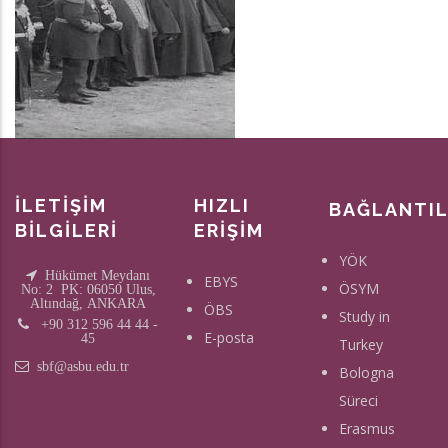
İLETİŞİM
HIZLI
BAĞLANTI
BİLGİLERİ
ERİŞİM
YÖK
Hükümet Meydanı
EBYS
ÖSYM
No: 2 PK: 06050 Ulus,
Altındağ, ANKARA
ÖBS
Study in
+90 312 596 44 44 -
E-posta
45
Turkey
sbf@asbu.edu.tr
Bologna
Süreci
Erasmus