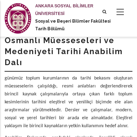
Ana
ANKARA SOSYAL BİLİMLER
içeriğe
ÜNİVERSİTESİ
atla
Sosyal ve Beşeri Bilimler Fakültesi
tional actions
Tarih Bölümü
Osmanlı Müesseseleri ve
Medeniyeti Tarihi Anabilim
Dalı
Osmanlı Müesseseleri ve Medeniyeti Tarihi Anabilim Dalı,
günümüz toplum kurumlarının da tarihi bekasını oluşturan
müesseselerin çalışıldığı, resmi anlatıları değerlendirerek
birincil kaynak çalışmalarıyla ortaya çıkan farklı toplum
kesimlerinin tarihini eleştirel ve yenilikçi biçimde ele alan
araştırmalar yürütmektedir. Dersler ve çalışmalar, modern,
sosyal ve yerel tarihleri bir arada ele almaktadır. Eleştirel
yaklaşım ile birincil kaynakların yetkin kullanımını hedef alınır.