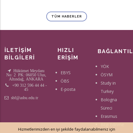
TÜM HABERLER
İLETİŞİM
HIZLI
BAĞLANTI
BİLGİLERİ
ERİŞİM
YÖK
Hükümet Meydanı
EBYS
ÖSYM
No: 2 PK: 06050 Ulus,
Altındağ, ANKARA
ÖBS
Study in
+90 312 596 44 44 -
E-posta
45
Turkey
sbf@asbu.edu.tr
Bologna
Süreci
Erasmus
Bilgi Edinme
Hizmetlerimizden en iyi şekilde faydalanabilmeniz için