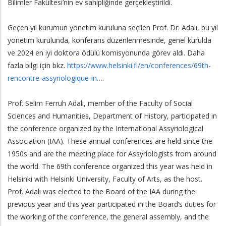
Bilimler Fakültesi’nin ev sahipliğinde gerçekleştirildi.
Geçen yıl kurumun yönetim kuruluna seçilen Prof. Dr. Adalı, bu yıl
yönetim kurulunda, konferans düzenlenmesinde, genel kurulda
ve 2024 en iyi doktora ödülü komisyonunda görev aldı. Daha
fazla bilgi için bkz.
https://www.helsinki.fi/en/conferences/69th-
rencontre-assyriologique-in…
.
Prof. Selim Ferruh Adalı, member of the Faculty of Social
Sciences and Humanities, Department of History, participated in
the conference organized by the International Assyriological
Association (IAA). These annual conferences are held since the
1950s and are the meeting place for Assyriologists from around
the world. The 69th conference organized this year was held in
Helsinki with Helsinki University, Faculty of Arts, as the host.
Prof. Adalı was elected to the Board of the IAA during the
previous year and this year participated in the Board’s duties for
the working of the conference, the general assembly, and the