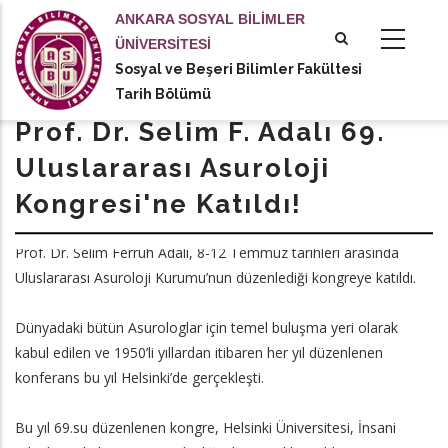
Ana
ANKARA SOSYAL BİLİMLER
içeriğe
ÜNİVERSİTESİ
atla
Sosyal ve Beşeri Bilimler Fakültesi
tional actions
Tarih Bölümü
Prof. Dr. Selim F. Adalı 69.
Uluslararası Asuroloji
Kongresi'ne Katıldı!
Sosyal ve Beşeri Bilimler Fakültesi Tarih Bölümü Öğretim Üyesi
Prof. Dr. Selim Ferruh Adalı, 8-12 Temmuz tarihleri arasında
Uluslararası Asuroloji Kurumu’nun düzenlediği kongreye katıldı.
Dünyadaki bütün Asurologlar için temel buluşma yeri olarak
kabul edilen ve 1950’li yıllardan itibaren her yıl düzenlenen
konferans bu yıl Helsinki’de gerçekleşti.
Bu yıl 69.su düzenlenen kongre, Helsinki Üniversitesi, İnsani