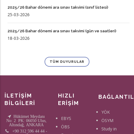
2025/26 Bahar dönemi ara sınav takvimi (sınıf listesi)
25-03-2026
2025/26 Bahar dönemi ara sınav takvimi (gün ve saatleri)
18-03-2026
TÜM DUYURULAR
İLETİŞİM
HIZLI
BAĞLANTI
BİLGİLERİ
ERİŞİM
YÖK
Hükümet Meydanı
EBYS
ÖSYM
No: 2 PK: 06050 Ulus,
Altındağ, ANKARA
ÖBS
Study in
+90 312 596 44 44 -