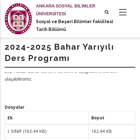
Ana
ANKARA SOSYAL BİLİMLER
içeriğe
ÜNİVERSİTESİ
atla
Sosyal ve Beşeri Bilimler Fakültesi
tional actions
Tarih Bölümü
2024-2025 Bahar Yarıyılı
Ders Programı
2024-2025 Bahar dönemi derslerine aşağıdaki linklerden
ulaşabilirsiniz:
Dosyalar
Ek
Boyut
I. SINIF
(162.44 KB)
162.44 KB